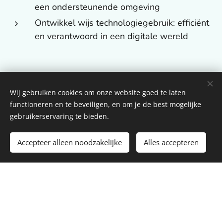
een ondersteunende omgeving
Ontwikkel wijs technologiegebruik: efficiënt
en verantwoord in een digitale wereld
Contactgegevens
Wij gebruiken cookies om onze website goed te laten
functioneren en te beveiligen, en om je de best mogelijke
gebruikerservaring te bieden.
vzw edUP Academy
Accepteer alleen noodzakelijke
Alles accepteren
Maatschappelijke zetel: Van den Heckestraat 42,
9050 Gentbrugge
Ondernemingsnummer: BE 1014.833.202
Email: info@edup.academy